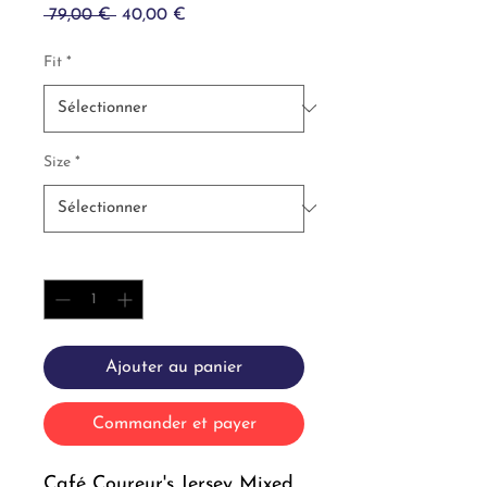
Prix
Prix
 79,00 € 
40,00 €
original
promotionnel
Fit
*
Size
*
Quantité
*
Ajouter au panier
Commander et payer
Café Coureur's Jersey Mixed