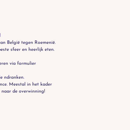
!
an België tegen Roemenië. 
te sfeer en heerlijk eten.
eren via formulier 
de ndranken.
nce. Meestal in het kader 
s naar de overwinning!