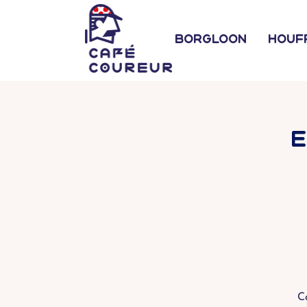
Borgloon
Houf
E
C