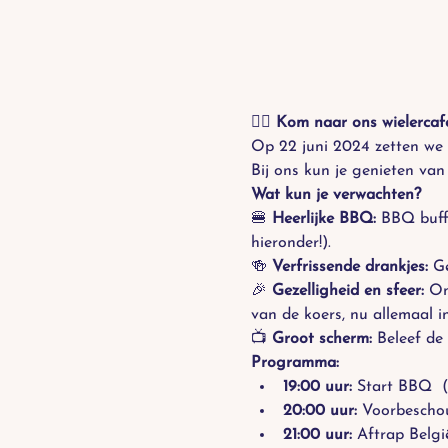
🚴‍♂️ 
Kom naar ons wielercafé 
Op 22 juni 2024 zetten we 
Bij ons kun je genieten van
Wat kun je verwachten?
🍔 
Heerlijke BBQ:
 BBQ buffe
hieronder!). 
🍻 
Verfrissende drankjes:
 G
🎉 
Gezelligheid en sfeer:
 On
van de koers, nu allemaal 
📺 
Groot scherm:
 Beleef de 
Programma:
19:00 uur:
 Start BBQ  (
20:00 uur:
 Voorbescho
21:00 uur:
 Aftrap Belgi