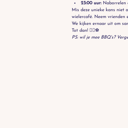
23:00 uur:
 Naborrelen
Mis deze unieke kans niet 
wielercafé. Neem vrienden e
We kijken ernaar uit om sa
Tot dan! 🚴‍♂️⚽️
PS: wil je mee BBQ's? Vergee