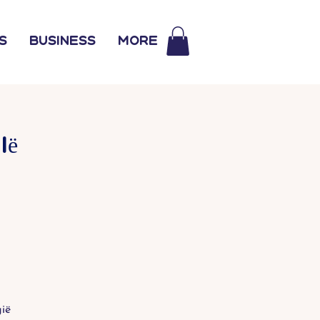
s
Business
More
ië
ië