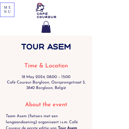
ME
NU
Tour Asem
Time & Location
18 May 2024, 08:00 – 15:00
Café Coureur Borgloon, Oorsprongstraat 5,
3840 Borgloon, België
About the event
Team Asem (fietsers met een 
longaandoening) organiseert i.s.m. Café 
Coureur de eerste editie van 
Tour Asem
. 