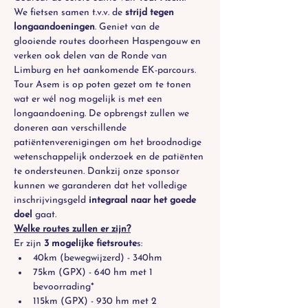
We fietsen samen t.v.v. de 
strijd tegen 
longaandoeningen
. Geniet van de 
glooiende routes doorheen Haspengouw en 
verken ook delen van de Ronde van 
Limburg en het aankomende EK-parcours.
Tour Asem is op poten gezet om te tonen 
wat er wél nog mogelijk is met een 
longaandoening. De opbrengst zullen we 
doneren aan verschillende 
patiëntenverenigingen om het broodnodige 
wetenschappelijk onderzoek en de patiënten 
te ondersteunen. Dankzij onze sponsor 
kunnen we garanderen dat het volledige 
inschrijvingsgeld 
integraal
naar het goede 
doel
 gaat.
Welke routes zullen er zijn?
Er zijn 
3 mogelijke fietsroute
s:
40km (bewegwijzerd) - 340hm
75km (GPX) - 640 hm met 1 
bevoorrading*
115km (GPX) - 930 hm met 2 