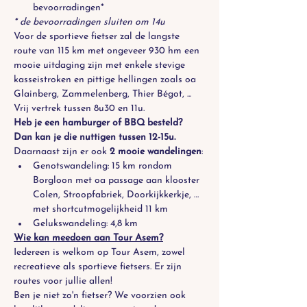
bevoorradingen*
* de bevoorradingen sluiten om 14u
Voor de sportieve fietser zal de langste 
route van 115 km met ongeveer 930 hm een 
mooie uitdaging zijn met enkele stevige 
kasseistroken en pittige hellingen zoals oa 
Glainberg, Zammelenberg, Thier Bégot, ...
Vrij vertrek tussen 8u30 en 11u. 
Heb je een hamburger of BBQ besteld? 
Dan kan je die nuttigen tussen 12-15u.
Daarnaast zijn er ook 
2 mooie wandelingen
: 
Genotswandeling: 15 km rondom 
Borgloon met oa passage aan klooster 
Colen, Stroopfabriek, Doorkijkkerkje, … 
met shortcutmogelijkheid 11 km
Gelukswandeling: 4,8 km
Wie kan meedoen aan Tour Asem?
Iedereen is welkom op Tour Asem, zowel 
recreatieve als sportieve fietsers. Er zijn 
routes voor jullie allen! 
Ben je niet zo'n fietser? We voorzien ook 