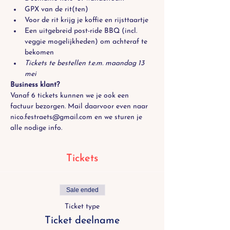
GPX van de rit(ten)
Voor de rit krijg je koffie en rijsttaartje
Een uitgebreid post-ride BBQ (incl. 
veggie mogelijkheden) om achteraf te 
bekomen 
Tickets te bestellen t.e.m. maandag 13 
mei
Business klant?
Vanaf 6 tickets kunnen we je ook een 
factuur bezorgen. Mail daarvoor even naar 
nico.festraets@gmail.com
 en we sturen je 
alle nodige info.
Tickets
Sale ended
Ticket type
Ticket deelname