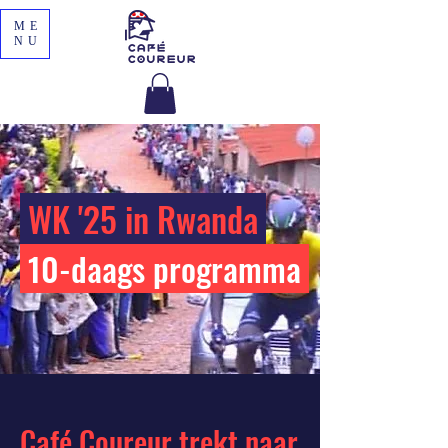
ME
NU
WK '25 in Rwanda
10-daags programma
Café Coureur trekt naar