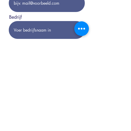
Bedrijf
Ja, ik wil graag op de hoogte
gehouden worden ivm het WK '25
Rwanda programma van Café
Coureur
Verzenden
Opening hours Borgloon
Tue - Sun: 8 a.m. to 11 p.m.