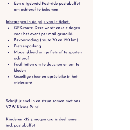
Een uitgebreid Post-ride pastabuffet 
om achteraf te bekomen
Inbegrepen in de prijs van je ticket :
GPX-route. Deze wordt enkele dagen 
voor het event per mail gemaild.
Bevoorrading (route 70 en 120 km)
Fietsenparking
Mogelijkheid om je fiets af te spuiten 
achteraf
Faciliteiten om te douchen en om te 
kleden
Gezellige sfeer en après-bike in het 
wielercafé
Schrijf je snel in en steun samen met ons 
VZW Kleine Prins! 
Kinderen <12 j. mogen gratis deelnemen, 
incl. pastabuffet