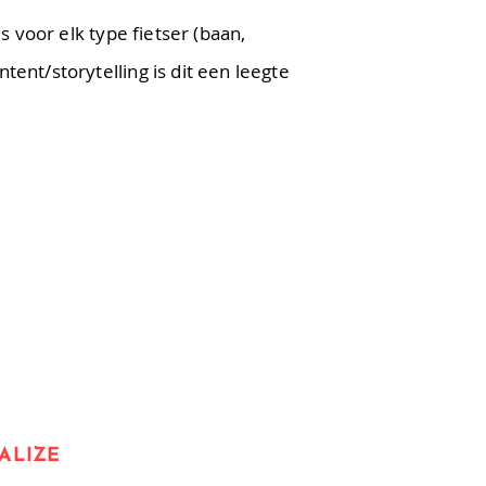
 voor elk type fietser (baan,
ent/storytelling is dit een leegte
ALIZE
, 6660 Houffalize