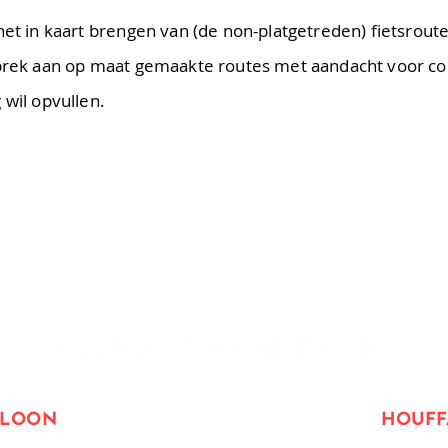
het in kaart brengen van (de non-platgetreden) fietsroutes
brek aan op maat gemaakte routes met aandacht voor cont
 wil opvullen.
GLOON
HOUFF
 5, 3840 Borgloon
Rue de l
a Roche 36