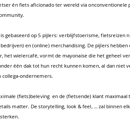
etser én fiets aficionado ter wereld via onconventionele
 community.
s gebaseerd op 5 pijlers: verblijfstoerisme, fietsreizen n
r bedrijven) en (online) merchandising. De pijlers hebbe
er, het wielercafé, vormt de mayonaise die het geheel ver
n onder één dak tot hun recht kunnen komen, al dan niet 
an collega-ondernemers.
imale (fiets)beleving en de (fietsende) klant maximaal t
ils matter. De storytelling, look & feel, … zal binnen elk
rsterken.