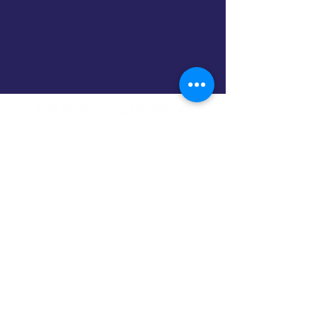
BORGLOON
Oorsprongstraat 5, 3840 Borgloon
Bruno@cafecoureur.cc
HOUFFALIZE
Rue de l
a Roche 36, 6660
Houffalize
Peter@cafecoureur.cc