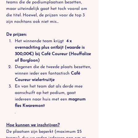
teams die de podiumplaatsen bezetten, 
maar uiteindelijk gaat het toch vooral om 
die titel. Hoewel, de prijzen voor de top 3 
zijn nochtans ook niet mis...
De prijzen:
Het winnende team krijgt  
4 x 
overnachting plus ontbijt (waarde is 
300,00€) bij Café Coureur (Houffalize 
of Borgloon)
Degenen die de tweede plaats bezetten, 
winnen ieder een fantastisch 
Café 
Coureur wielertruitje
En van het team dat als derde mee 
aanschuift op het podium, gaat 
iedereen naar huis met een 
magnum 
fles Kwaremont
.
Hoe kunnen we inschrijven?
De plaatsen zijn beperkt (maximum 25 