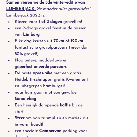
Samen vieren we de 5de winter-editie van 
LUMBERJACK: 
'de moeder aller gravelrides'
Lumberjack 2022 is:
Kiezen voor 
1 of 2 dagen 
gravellen!
een 2-daags gravel feest in de bossen 
van 
Limburg
Elke dag keuzen uit 
70km
 of 
120km
fantastische gravelparcours (meer dan 
80% gravel!)
Nog betere, modderluwe en 
ge
perfectioneerde parcours
Dé beste 
après-bike
 met een gratis 
Heidebitt-schnapps, gratis Kwaremont 
en inbegrepen hamburger!
naar huis gaan met een gevulde 
Goodiebag
Een heerlijk dampende 
koffie
 bij de 
start
Sfeer
 om van te smullen en muziek die 
je warm houdt!
een speciale 
Campervan
 parking voor 