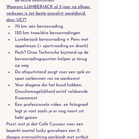
de echte avonturiers
Waarom LUMBERJACK al 5 jaar na elkaar 
verkozen is tot beste gravelrit wereldwijd 
door UCI*!
70 km: één bevoorrading
120 km: twee/drie bevoorradingen
Lumberjack bevoorrading = Pens met 
appelmoes (+ sportvoeding en drank) 
Pech? Onze Technische bijstand op de 
bevoorradingspunten helpen je terug 
op weg
De afspuitstand zorgt voor een spik en 
span carbonnen ros na aankomst
Voor diegene die het koud hebben: 
Douchemogelijkheid en/of voldoende 
Kwaremont
Een professionele video- en fotograaf 
legt je vast zoals je er nog nooit uit 
hebt gezien
Pssst: wist je dat Café Coureur voor een 
beperkt aantal lucky gravelaars een 2-
daagse overnachting aanbiedt met ontbijt 