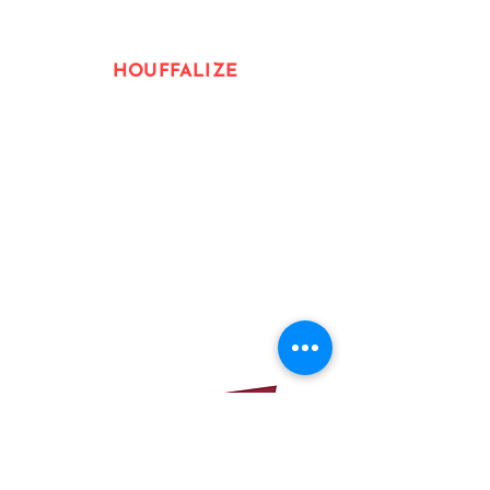
Bruno@cafecoureur.cc
HOUFFALIZE
Rue de l
a Roche 36, 6660
Houffalize
Peter@cafecoureur.cc
"WAAR DE KOERS KONING IS,
EN DE FIETSER KEIZER IS."
Bezoekje brengen aan één van de
wielercafés? Check de
openingsuren
​.
tel:
012 49 23 23
BTW BE0662.728.843