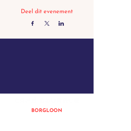
Deel dit evenement
BORGLOON
Oorsprongstraat 5, 3840 Borgloon