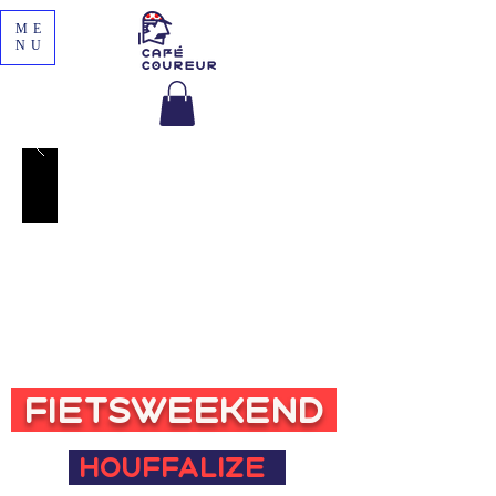
ME
NU
FIETSweekend
Houffalize