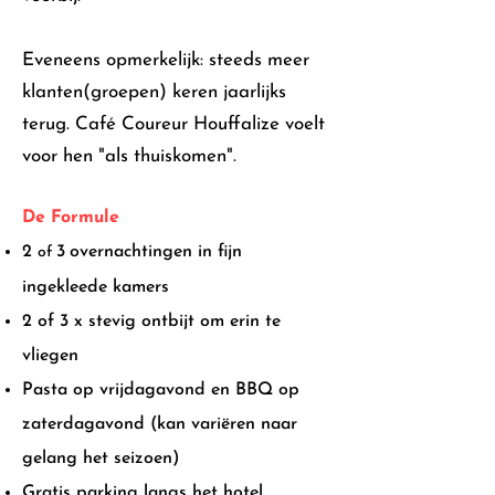
Eveneens opmerkelijk: steeds meer
klanten(groepen) keren jaarlijks
terug. Café Coureur Houffalize voelt
voor hen "als thuiskomen".
De Formule
2
3
overnachtingen in fijn
o
f
ingekleede kamers
2
of 3
x stevig ontb
ijt om erin te
vliegen
Pasta op vrijdagavond en BBQ op
zaterdagavond (kan variëren naar
gelang het seizoen)
Gratis parking langs het hotel