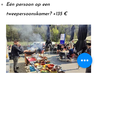
E
én
persoon op een
tweepersoonskamer? +135 €
Boek Houffalize
Groepsaanvragen