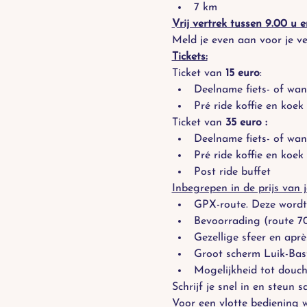
7 km
Vrij vertrek tussen 9.00 u e
Meld je even aan voor je ver
Tickets:
Ticket van 
15 euro
:
Deelname fiets- of wan
Pré ride koffie en koek
Ticket van
 35 euro :
Deelname fiets- of wan
Pré ride koffie en koek
Post ride buffet
Inbegrepen in de prijs van je
GPX-route. Deze wordt
Bevoorrading (route 7
Gezellige sfeer en aprè
Groot scherm Luik-Bas
Mogelijkheid tot douch
Schrijf je snel in en steun
Voor een vlotte bediening 