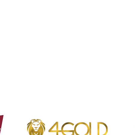
Heures d'ouverture Borgloon
mar - dim : 8h à 23h
Lundi fermé
Heures d'ouverture Borgloon
mar - dim : 8h à 23h
Lundi fermé
Téléphone : 012 49 23 23
Café Coureur - Oorsprongstraat 5, 3840 Borgloon - N° TVA : 0662.728.843