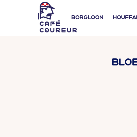
Borgloon
Houffa
Blo