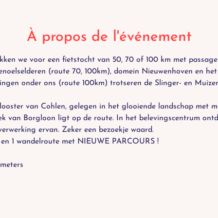
À propos de l'événement
kken we voor een fietstocht van 50, 70 of 100 km met passag
enoelselderen (route 70, 100km), domein Nieuwenhoven en het 
ingen onder ons (route 100km) trotseren de Slinger- en Muizenb
ooster van Cohlen, gelegen in het glooiende landschap met m
k van Borgloon ligt op de route. In het belevingscentrum ontd
erwerking ervan. Zeker een bezoekje waard.
utes en 1 wandelroute met NIEUWE PARCOURS !
meters