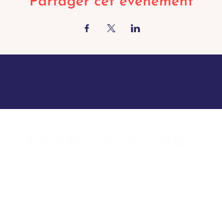
Partager cet événement
rture Borgloon
Heures d'ouver
 : 8h à 23h
mar - dim 
 fermé
Lundi 