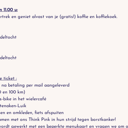
n 11.00 u:
trek en geniet alvast van je (gratis!) koffie en koffiekoek.
deltocht
deltocht
 ticket :
 na betaling per mail aangeleverd
0 en 100 km)
s-bike in het wielercafé
tenaken-Luik
en en omkleden, fiets afspuiten
 samen met ons Think Pink in hun strijd tegen borstkanker!
wordt gewerkt met een beperkte menukaart en vragen we om op