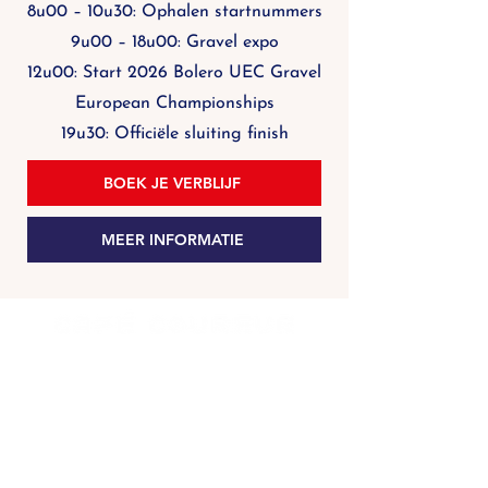
8u00 – 10u30: Ophalen startnummers
9u00 – 18u00: Gravel expo
12u00: Start 2026 Bolero UEC Gravel
European Championships
19u30: Officiële sluiting finish
BOEK JE VERBLIJF
MEER INFORMATIE
Heures d'ouverture
Borgloon
mar - dim : 8h à 23h
Lundi fermé