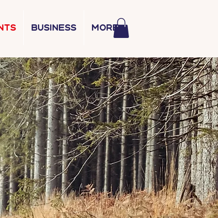
nts
Business
More