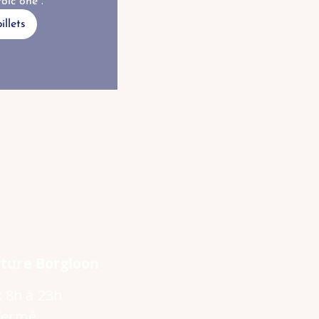
oic one".
illets
ture Borgloon
: 8h à 23h
fermé