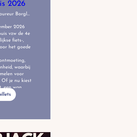
is 2026
Café Coureur Borgloon
ember 2026 
uis vzw de 4e 
jkse fiets-, 
oor het goede 
ntmoeting, 
heid, waarbij 
melen voor 
Of je nu kiest 
t, een wan
illets