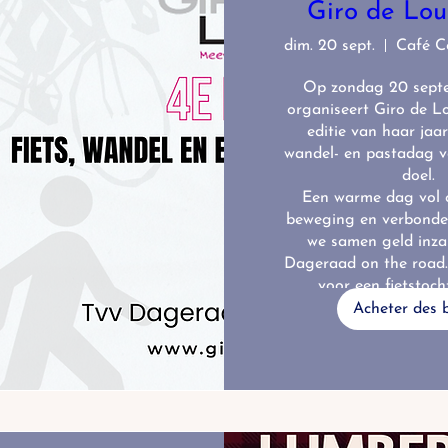
Giro de Lou
dim. 20 sept.
Op zondag 20 sept
organiseert Giro de Lo
editie van haar jaarli
wandel- en pastadag v
doel.

Een warme dag vol o
beweging en verbonden
we samen geld inza
Dageraad on the road. 
voor een fietstoch
Acheter des b