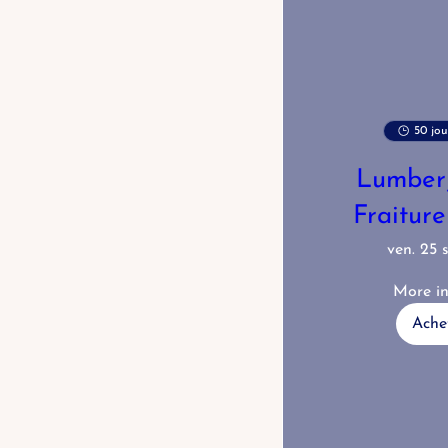
50 jou
Lumber
Fraiture
ven. 25 s
More in
Achet