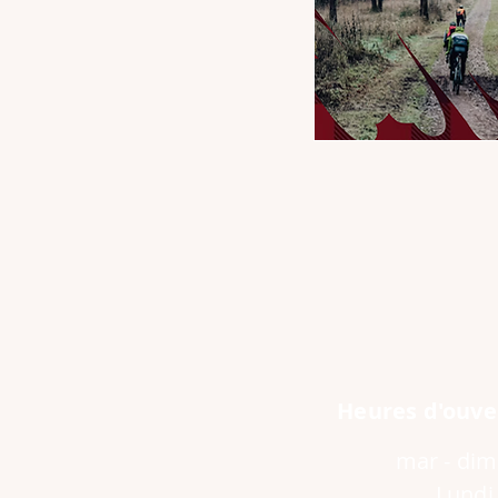
Heures d'ouve
mar - dim
Lundi