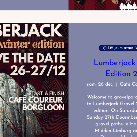
142 jours avant l
Lumberjack
Edition 
sam. 26 déc.
Welcome to gravelpara
to Lumberjack Gravel S
edition. On Saturda
Sunday 27th December w
gravel paths in Ha
Midden-Limburg an