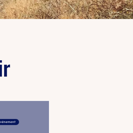
ir
'événement