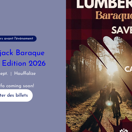
rs avant l'événement
jack Baraque
 Edition 2026
ept.
Houffalize
fo coming soon!
er des billets