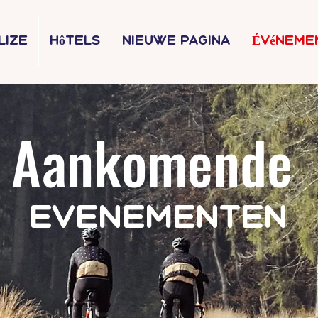
lize
Hôtels
Nieuwe pagina
Événeme
Aankomende
Evenementen