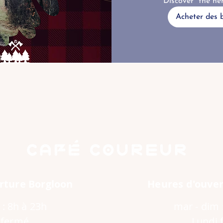
Discover "the her
Acheter des b
rture Borgloon
Heures d'ouver
 : 8h à 23h
mar - dim 
 fermé
Lundi 