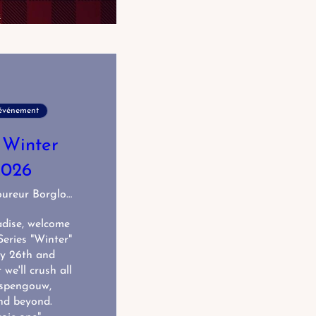
'événement
 Winter
2026
Café Coureur Borgloon
dise, welcome 
eries "Winter" 
y 26th and 
e'll crush all 
spengouw, 
d beyond. 