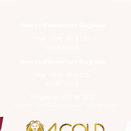
Heures d'ouverture Borgloon
mar - dim : 8h à 23h
Lundi fermé
Heures d'ouverture Borgloon
mar - dim : 8h à 23h
Lundi fermé
Téléphone : 012 49 23 23
Café Coureur - Oorsprongstraat 5, 3840 Borgloon - N° TVA : 0662.728.843