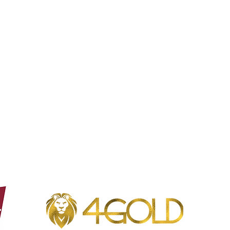
Heures d'ouverture Borgloon
mar - dim : 8h à 23h
Lundi fermé
Heures d'ouverture Borgloon
mar - dim : 8h à 23h
Lundi fermé
Téléphone : 012 49 23 23
Café Coureur - Oorsprongstraat 5, 3840 Borgloon - N° TVA : 0662.728.843