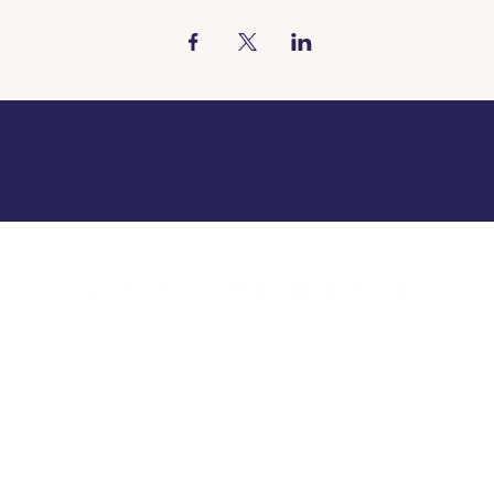
rture Borgloon
Heures d'ouver
 : 8h à 23h
mar - dim 
 fermé
Lundi 