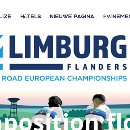
lize
Hôtels
Nieuwe pagina
Événeme
osition fl