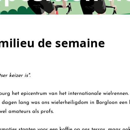
 milieu de semaine
er keizer is".
burg het epicentrum van het internationale wielrenne
ijf dagen lang was ons wielerheiligdom in Borgloon ee
wel amateurs als profs.
ormaties stopten voor een koffie op ons terras, maar o